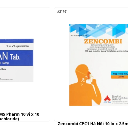
#21761
S Pharm 10 vỉ x 10
ochloride)
Zencombi CPC1 Hà Nội 10 lọ x 2.5m