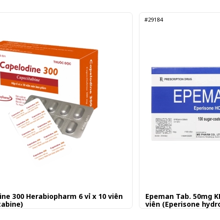
#29184
ine 300 Herabiopharm 6 vỉ x 10 viên
Epeman Tab. 50mg KM
tabine)
viên (Eperisone hydr