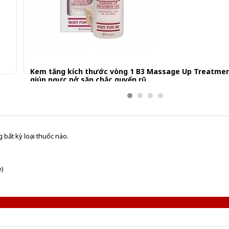
Kem tăng kích thước vòng 1 B3 Massage Up Treatmen
giúp ngực nở săn chắc quyến rũ
580.000 đ
 bất kỳ loại thuốc nào.
e)