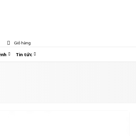
Giỏ hàng
ệnh
Tin tức