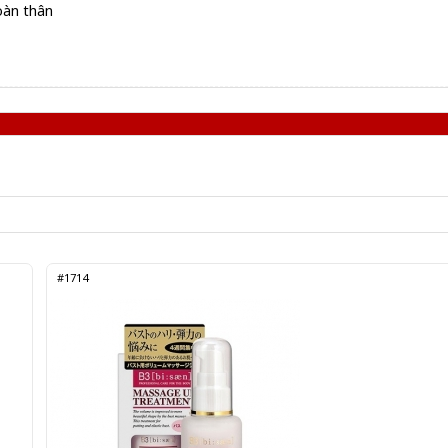
oàn thân
#1714