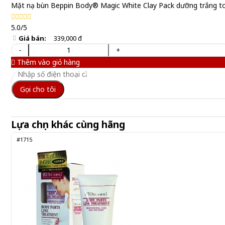
Mặt nạ bùn Beppin Body® Magic White Clay Pack dưỡng trắng t
5.0/5
Giá bán:
339,000 đ
-
+
Thêm vào giỏ hàng
Gọi cho tôi
Lựa chọn khác cùng hãng
#1715