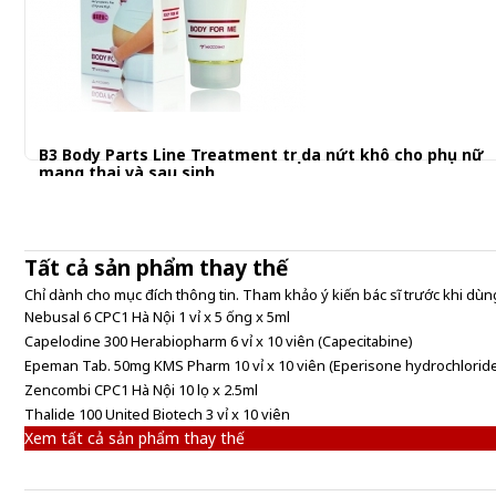
B3 Body Parts Line Treatment trị da nứt khô cho phụ nữ
mang thai và sau sinh
695.001 đ
Tất cả sản phẩm thay thế
Chỉ dành cho mục đích thông tin. Tham khảo ý kiến bác sĩ trước khi dùng
Nebusal 6 CPC1 Hà Nội 1 vỉ x 5 ống x 5ml
Capelodine 300 Herabiopharm 6 vỉ x 10 viên (Capecitabine)
Epeman Tab. 50mg KMS Pharm 10 vỉ x 10 viên (Eperisone hydrochlorid
Zencombi CPC1 Hà Nội 10 lọ x 2.5ml
Thalide 100 United Biotech 3 vỉ x 10 viên
Xem tất cả sản phẩm thay thế