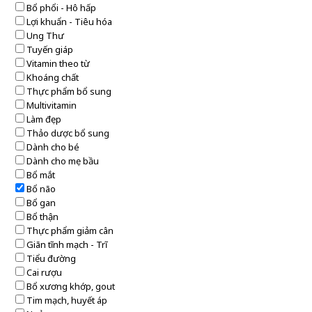
Bổ phổi - Hô hấp
Lợi khuẩn - Tiêu hóa
Ung Thư
Tuyến giáp
Vitamin theo từ
Khoáng chất
Thực phẩm bổ sung
Multivitamin
Làm đẹp
Thảo dược bổ sung
Dành cho bé
Dành cho mẹ bầu
Bổ mắt
Bổ não
Bổ gan
Bổ thận
Thực phẩm giảm cân
Giãn tĩnh mạch - Trĩ
Tiểu đường
Cai rượu
Bổ xương khớp, gout
Tim mạch, huyết áp