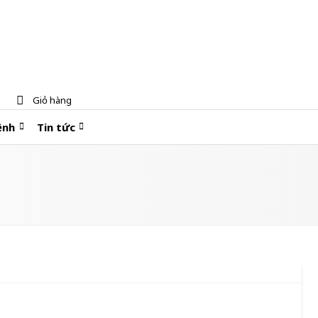
Giỏ hàng
ệnh
Tin tức