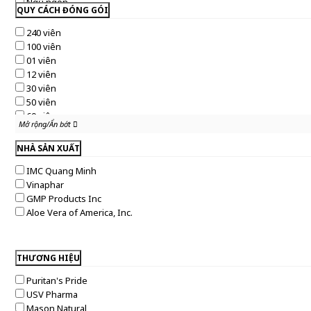
Ngủ ngon
QUY CÁCH ĐÓNG GÓI
Thính giác
Tăng sức đề kháng
240 viên
100 viên
01 viên
12 viên
30 viên
50 viên
60 viên
Mở rộng/Ẩn bớt
Mở rộng/Ẩn bớt
90 viên
120 viên
NHÀ SẢN XUẤT
180 viên
IMC Quang Minh
20 viên
Vinaphar
GMP Products Inc
Aloe Vera of America, Inc.
THƯƠNG HIỆU
Puritan's Pride
USV Pharma
Mason Natural