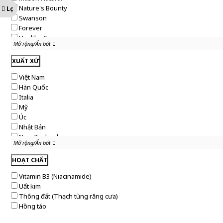
Nature's Bounty
Lọc
Swanson
Forever
Healthy Care
Mở rộng/Ẩn bớt
Mở rộng/Ẩn bớt
XUẤT XỨ
Việt Nam
Hàn Quốc
Italia
Mỹ
Úc
Nhật Bản
New Zealand
Mở rộng/Ẩn bớt
Mở rộng/Ẩn bớt
Hungary
HOẠT CHẤT
Vitamin B3 (Niacinamide)
Uất kim
Thông đất (Thạch tùng răng cưa)
Hồng táo