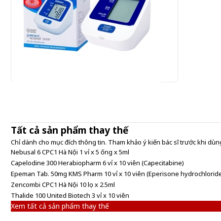
Omron HEM-7124 - Máy đo huyết áp bắp tay
920.000 đ
Tất cả sản phẩm thay thế
920,000 đ/Cái
Chỉ dành cho mục đích thông tin. Tham khảo ý kiến bác sĩ trước khi dùng
Nebusal 6 CPC1 Hà Nội 1 vỉ x 5 ống x 5ml
Capelodine 300 Herabiopharm 6 vỉ x 10 viên (Capecitabine)
Epeman Tab. 50mg KMS Pharm 10 vỉ x 10 viên (Eperisone hydrochlorid
Zencombi CPC1 Hà Nội 10 lọ x 2.5ml
Thalide 100 United Biotech 3 vỉ x 10 viên
Xem tất cả sản phẩm thay thế