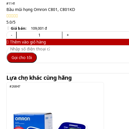
#1141
Bầu mũi họng Omron C801, C801KD
5.0/5
Giá bán:
109,001 đ
-
+
Thêm vào giỏ hàng
Gọi cho tôi
Lựa chọn khác cùng hãng
#26847