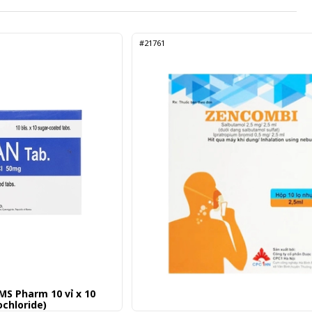
#21761
S Pharm 10 vỉ x 10
ochloride)