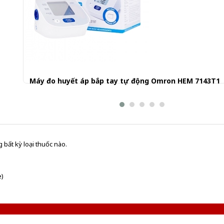
Máy đo huyết áp bắp tay tự động Omron HEM 7143T1
1.240.000 đ
 bất kỳ loại thuốc nào.
e)