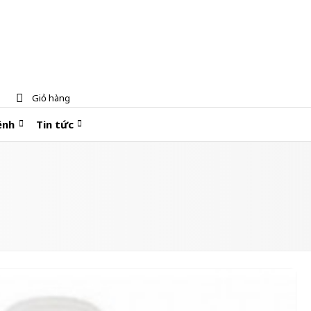
Giỏ hàng
ệnh
Tin tức