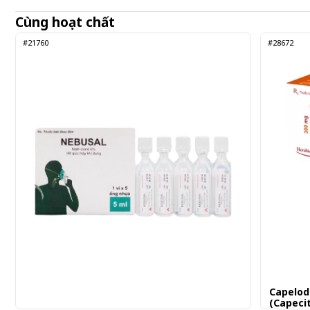
Cùng hoạt chất
#21760
#28672
Capelod
(Capeci