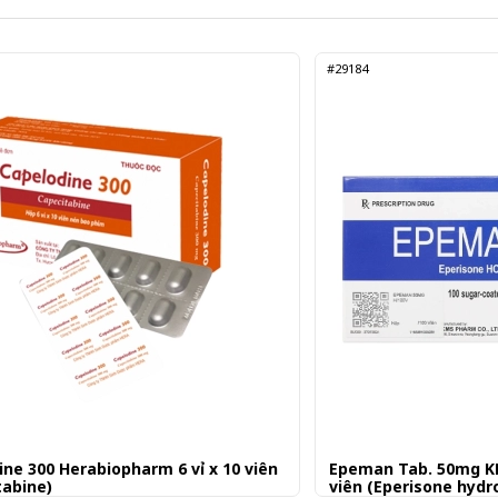
#29184
ine 300 Herabiopharm 6 vỉ x 10 viên
Epeman Tab. 50mg KM
tabine)
viên (Eperisone hydr