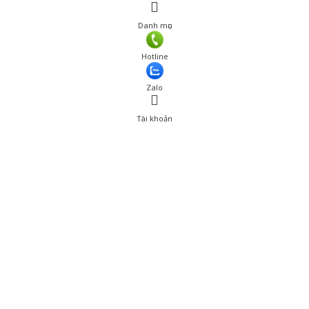
Danh mục
Giá: 719,001 đ
Hotline
Thêm vào giỏ hàng
Zalo
Tài khoản
0
Tài khoản