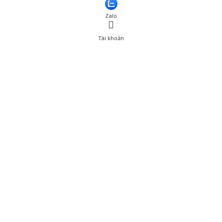
Thêm vào giỏ hàng
Zalo
Tài khoản
0
Tài khoản