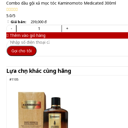
Combo dầu gội xả mọc tóc Kaminomoto Medicated 300ml
5.0/5
Giá bán:
239,000 đ
-
+
Thêm vào giỏ hàng
Gọi cho tôi
Lựa chọn khác cùng hãng
#1105