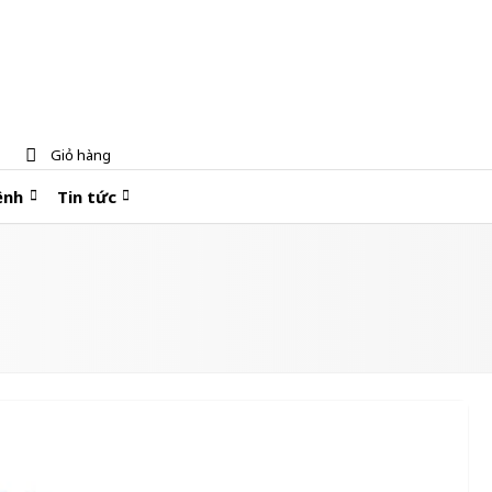
Giỏ hàng
ệnh
Tin tức