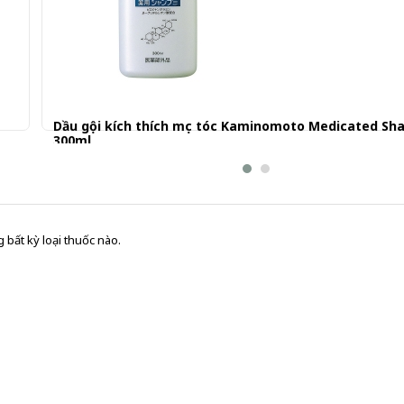
Dầu gội kích thích mọc tóc Kaminomoto Medicated S
300ml
129.000 đ
 bất kỳ loại thuốc nào.