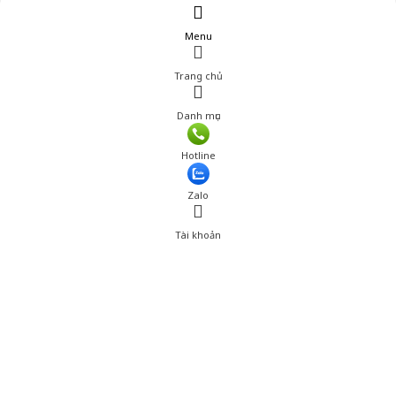
Menu
Trang chủ
Danh mục
Giá: 385,000 đ
Hotline
Thêm vào giỏ hàng
Zalo
Tài khoản
0