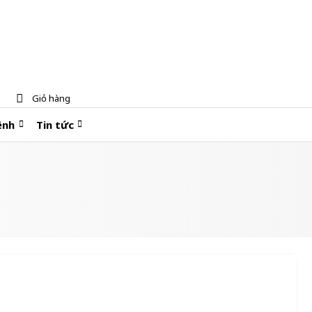
Giỏ hàng
ệnh
Tin tức