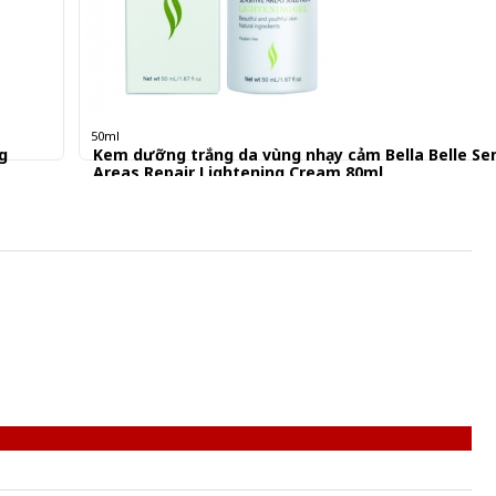
50ml
g
Kem dưỡng trắng da vùng nhạy cảm Bella Belle Sen
Areas Repair Lightening Cream 80ml
667.920 đ