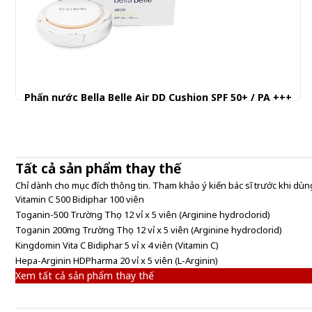
Phấn nước Bella Belle Air DD Cushion SPF 50+ / PA +++
835.121 đ
Tất cả sản phẩm thay thế
Chỉ dành cho mục đích thông tin. Tham khảo ý kiến bác sĩ trước khi dùng
Vitamin C 500 Bidiphar 100 viên
Toganin-500 Trường Thọ 12 vỉ x 5 viên (Arginine hydroclorid)
Toganin 200mg Trường Thọ 12 vỉ x 5 viên (Arginine hydroclorid)
Kingdomin Vita C Bidiphar 5 vỉ x 4 viên (Vitamin C)
Hepa-Arginin HDPharma 20 vỉ x 5 viên (L-Arginin)
Xem tất cả sản phẩm thay thế