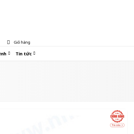
Giỏ hàng
ệnh
Tin tức