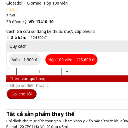
Glotadol F Glomed, Hộp 100 viên
5.0/5
Số đăng ký:
VD-13410-10
Cách tra cứu số đăng ký thuốc được cấp phép
Giá bán:
124,800 đ
Quy cách
Viên - 1,300 đ
Hộp 100 viên - 123,600 đ
-
+
Thêm vào giỏ hàng
Gọi cho tôi
Tất cả sản phẩm thay thế
Chỉ dành cho mục đích thông tin. Tham khảo ý kiến bác sĩ trước khi dùng
Pamol 120 CPC1 Hà Nội 20 ống x 5ml