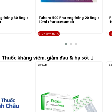
g Đông 30 ống x
Tahero 500 Phương Đông 20 ống x
P
)
10ml (Paracetamol)
1
Gửi đơn thuốc
m
Thuốc kháng viêm, giảm đau & hạ sốt
#29442
#2