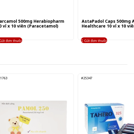
arcamol 500mg Herabiopharm
AstaPadol Caps 500mg 
0 vỉ x 10 viên (Paracetamol)
Healthcare 10 vỉ x 10 viê
Gửi đơn thuốc
Gửi đơn thuốc
1763
#25347