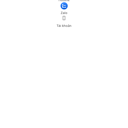
Thêm vào giỏ hàng
Zalo
Tài khoản
0
Tài khoản