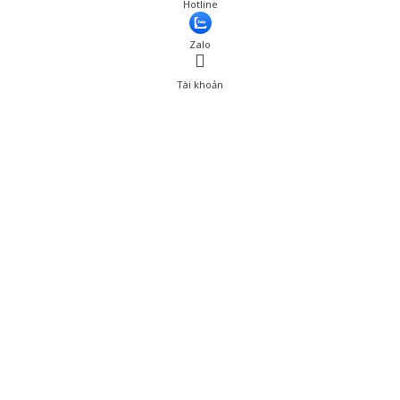
Giá: 400,001 đ
Hotline
Thêm vào giỏ hàng
Zalo
Tài khoản
0
Tài khoản