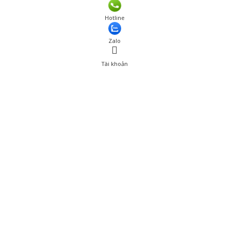
Giá: 390,000 đ
Hotline
Thêm vào giỏ hàng
Zalo
Tài khoản
0
Tài khoản