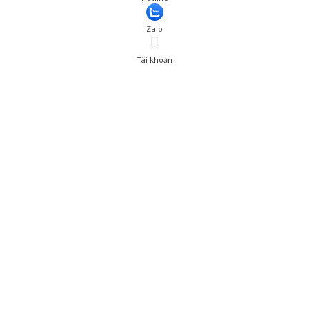
Thêm vào giỏ hàng
Zalo
Tài khoản
0
Tài khoản