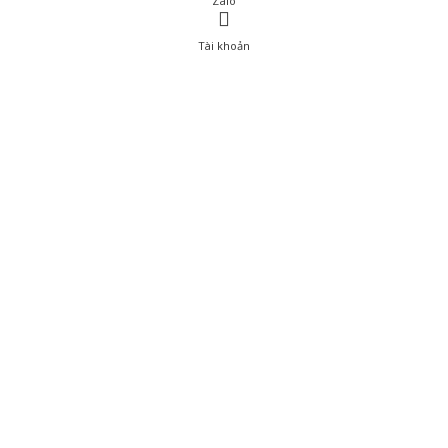
Zalo
Tài khoản
0
Tài khoản