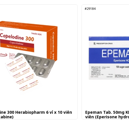
#29184
ine 300 Herabiopharm 6 vỉ x 10 viên
Epeman Tab. 50mg KM
tabine)
viên (Eperisone hydr