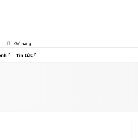
Giỏ hàng
ệnh
Tin tức