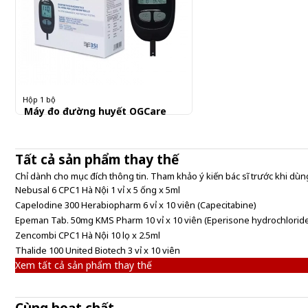
Hộp 1 bộ
Máy đo đường huyết OGCare
977.500 đ
Tất cả sản phẩm thay thế
Chỉ dành cho mục đích thông tin. Tham khảo ý kiến bác sĩ trước khi dùng
Nebusal 6 CPC1 Hà Nội 1 vỉ x 5 ống x 5ml
Capelodine 300 Herabiopharm 6 vỉ x 10 viên (Capecitabine)
Epeman Tab. 50mg KMS Pharm 10 vỉ x 10 viên (Eperisone hydrochlorid
Zencombi CPC1 Hà Nội 10 lọ x 2.5ml
Thalide 100 United Biotech 3 vỉ x 10 viên
Xem tất cả sản phẩm thay thế