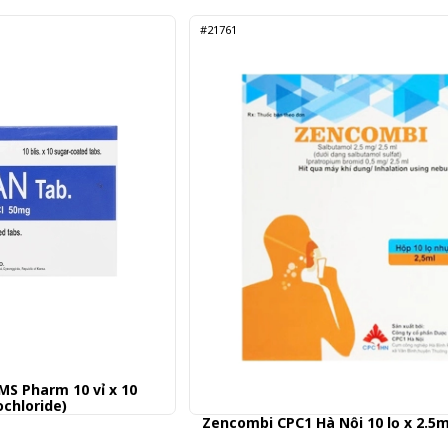
#21761
S Pharm 10 vỉ x 10
ochloride)
Zencombi CPC1 Hà Nội 10 lọ x 2.5m