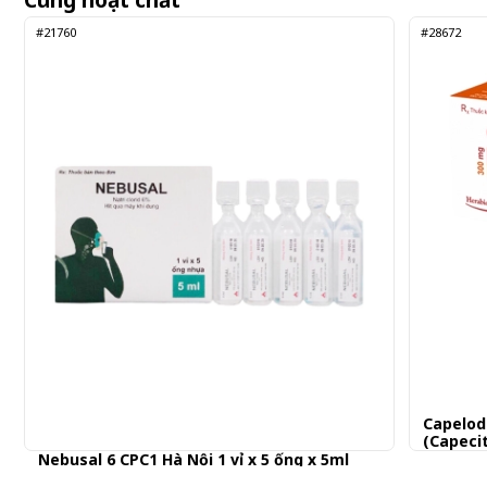
Cùng hoạt chất
#21760
#28672
Capelod
(Capeci
Nebusal 6 CPC1 Hà Nội 1 vỉ x 5 ống x 5ml