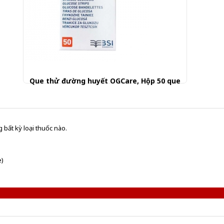
Que thử đường huyết OGCare, Hộp 50 que
380.000 đ
 bất kỳ loại thuốc nào.
e)