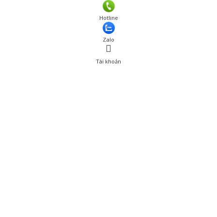
Giá: 790,000 đ
Hotline
Thêm vào giỏ hàng
Zalo
Tài khoản
0
Tài khoản