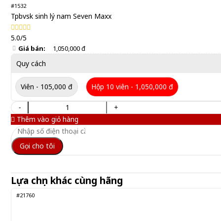
#1532
Tpbvsk sinh lý nam Seven Maxx
5.0/5
Giá bán:
1,050,000 đ
Quy cách
Viên - 105,000 đ
Hộp 10 viên - 1,050,000 đ
-
+
Thêm vào giỏ hàng
Gọi cho tôi
Lựa chọn khác cùng hãng
#21760