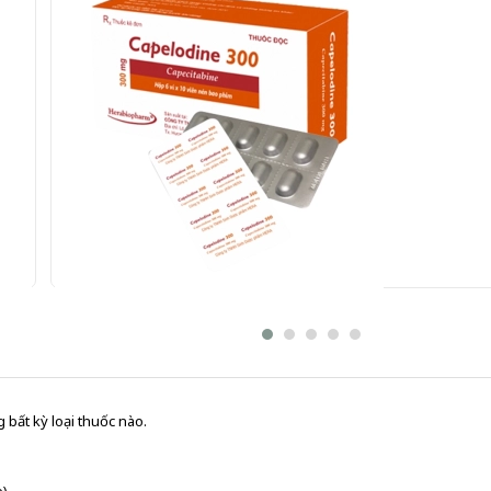
Capelodine 300 Herabiopharm 6 vỉ x 10 viên (Capecita
Gửi đơn thuốc
 bất kỳ loại thuốc nào.