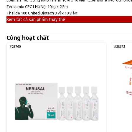
Epeman Tab. 50mg KMS Pharm 10 vỉ x 10 viên (Eperisone hydrochlorid
Nebusal 6 CPC1 Hà Nội 1 vỉ x 5 ống x 5ml
Zencombi CPC1 Hà Nội 10 lọ x 2.5ml
Thalide 100 United Biotech 3 vỉ x 10 viên
Xem tất cả sản phẩm thay thế
Gửi đơn thuốc
Cùng hoạt chất
#21760
#28672