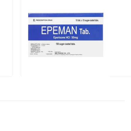
bine)
Epeman Tab. 50mg KMS Pharm 10 vỉ x 10 viên (Epe
hydrochloride)
Gửi đơn thuốc