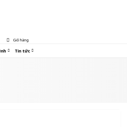
Giỏ hàng
ệnh
Tin tức