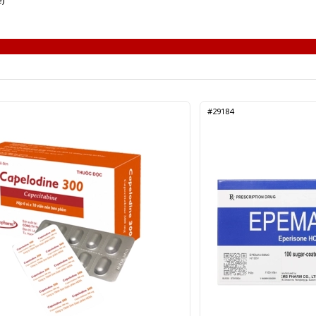
e)
#29184