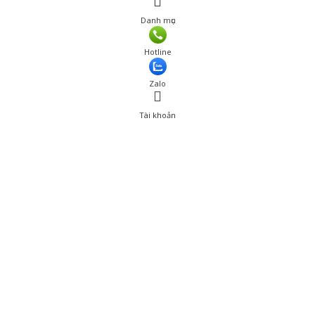
Danh mục
Giá: 720,000 đ
Hotline
Thêm vào giỏ hàng
Zalo
Tài khoản
0
Tài khoản