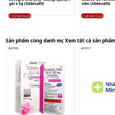
gói x 5g (Sildenafil)
viên (Sildenafil)
Gửi đơn thuốc
Gửi đơn thuốc
Sản phẩm cùng danh mục
Xem tất cả sản phẩ
#27193
#27217