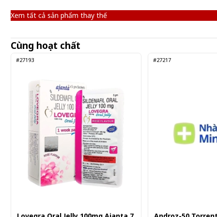
Xem tất cả sản phẩm thay thế
Cùng hoạt chất
#27193
#27217
Lovegra Oral Jelly 100mg Ajanta 7
Androz-50 Torrent