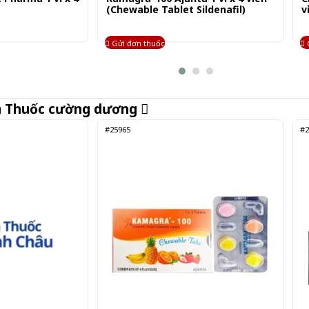
(Chewable Tablet Sildenafil)
v
Gửi đơn thuốc
m
Thuốc cường dương
#25965
#2