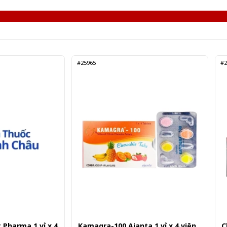
#25965
#2
 Pharma 1 vỉ x 4
Kamagra-100 Ajanta 1 vỉ x 4 viên
C