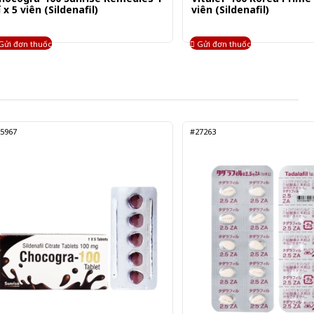
ỉ x 5 viên (Sildenafil)
viên (Sildenafil)
Gửi đơn thuốc
Gửi đơn thuốc
5967
#27263