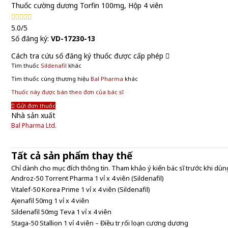
Thuốc cường dương Torfin 100mg, Hộp 4 viên
5.0/5
Số đăng ký:
VD-17230-13
Cách tra cứu số đăng ký thuốc được cấp phép
Tìm thuốc
Sildenafil
khác
Tìm thuốc cùng thương hiệu
Bal Pharma
khác
Thuốc này được bán theo đơn của bác sĩ
Gửi đơn thuốc
Nhà sản xuất
Bal Pharma Ltd.
Tất cả sản phẩm thay thế
Chỉ dành cho mục đích thông tin. Tham khảo ý kiến bác sĩ trước khi dùng
Androz-50 Torrent Pharma 1 vỉ x 4 viên (Sildenafil)
Vitalef-50 Korea Prime 1 vỉ x 4 viên (Sildenafil)
Ajenafil 50mg 1 vỉ x 4 viên
Sildenafil 50mg Teva 1 vỉ x 4 viên
Staga-50 Stallion 1 vỉ 4 viên – Điều trị rối loạn cương dương