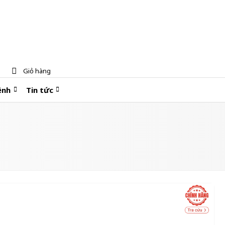
Giỏ hàng
ệnh
Tin tức