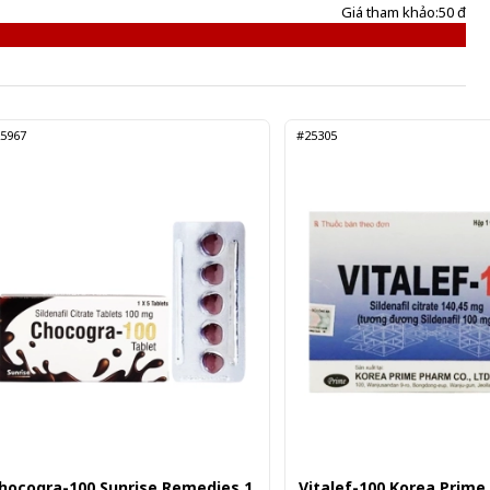
Giá tham khảo:
50 đ
5967
#25305
hocogra-100 Sunrise Remedies 1
Vitalef-100 Korea Prime 1