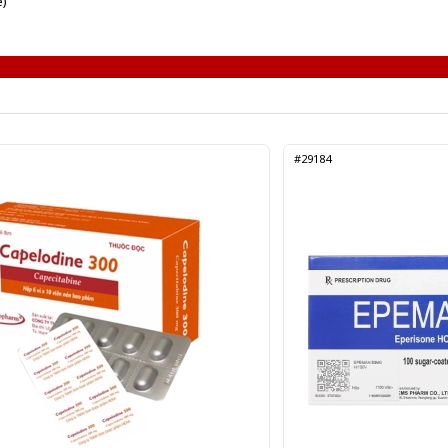
e)
#29184