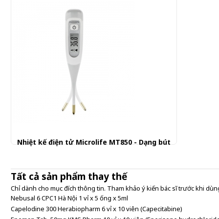
Nhiệt kế điện tử Microlife MT850 - Dạng bút
250.001 đ
Tất cả sản phẩm thay thế
Chỉ dành cho mục đích thông tin. Tham khảo ý kiến bác sĩ trước khi dùng
Nebusal 6 CPC1 Hà Nội 1 vỉ x 5 ống x 5ml
Capelodine 300 Herabiopharm 6 vỉ x 10 viên (Capecitabine)