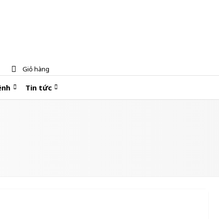
Giỏ hàng
ệnh
Tin tức