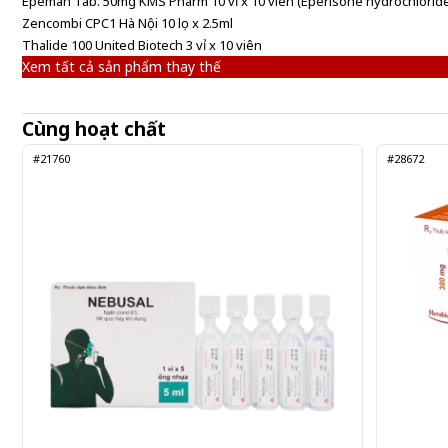
Epeman Tab. 50mg KMS Pharm 10 vỉ x 10 viên (Eperisone hydrochlorid
Zencombi CPC1 Hà Nội 10 lọ x 2.5ml
Thalide 100 United Biotech 3 vỉ x 10 viên
Xem tất cả sản phẩm thay thế
Cùng hoạt chất
#21760
#28672