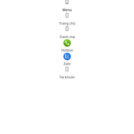
Menu
Trang chủ
Danh mục
Giá: 770,000 đ
Hotline
Thêm vào giỏ hàng
Zalo
Tài khoản
0