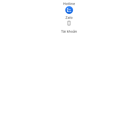
Giá: 1,600,001 đ
Hotline
Thêm vào giỏ hàng
Zalo
Tài khoản
0
Tài khoản