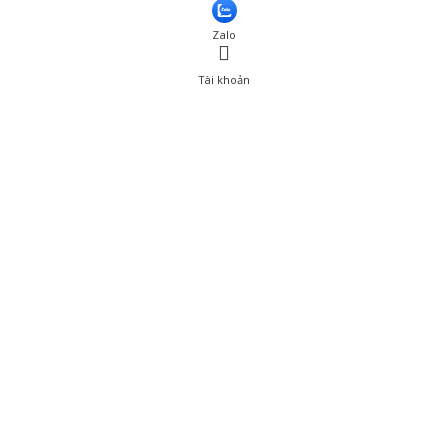
Thêm vào giỏ hàng
Zalo
Tài khoản
0
Tài khoản