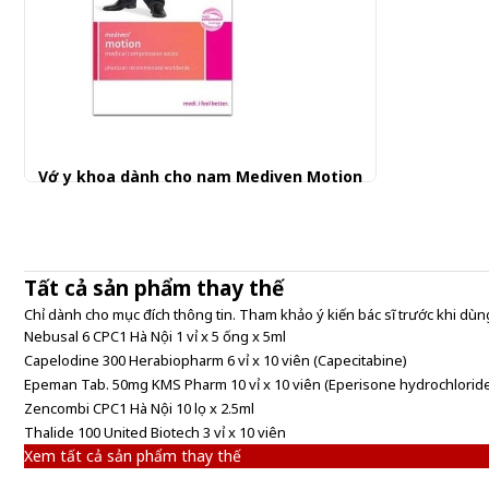
Vớ y khoa dành cho nam Mediven Motion
990.000 đ
Tất cả sản phẩm thay thế
Chỉ dành cho mục đích thông tin. Tham khảo ý kiến bác sĩ trước khi dùng
Nebusal 6 CPC1 Hà Nội 1 vỉ x 5 ống x 5ml
Capelodine 300 Herabiopharm 6 vỉ x 10 viên (Capecitabine)
Epeman Tab. 50mg KMS Pharm 10 vỉ x 10 viên (Eperisone hydrochlorid
Zencombi CPC1 Hà Nội 10 lọ x 2.5ml
Thalide 100 United Biotech 3 vỉ x 10 viên
Xem tất cả sản phẩm thay thế