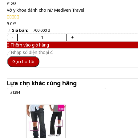
#1283
Vớ y khoa dành cho nữ Mediven Travel
5.0/5
Giá bán:
700,000 đ
-
+
Thêm vào giỏ hàng
Gọi cho tôi
Lựa chọn khác cùng hãng
#1284