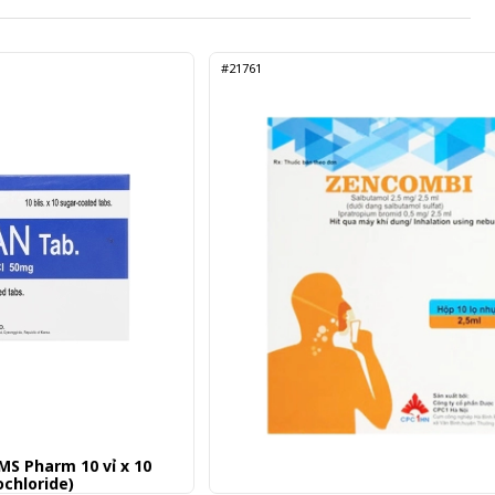
#21761
S Pharm 10 vỉ x 10
ochloride)