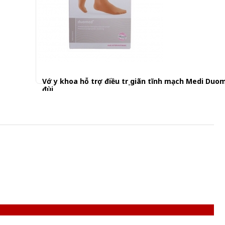
Vớ y khoa hỗ trợ điều trị giãn tĩnh mạch Medi Duo
đùi
950.001 đ