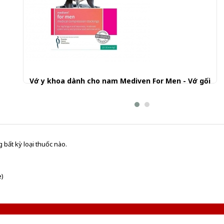
Vớ y khoa dành cho nam Mediven For Men - Vớ gối
970.001 đ
 bất kỳ loại thuốc nào.
e)