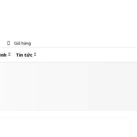
Giỏ hàng
ệnh
Tin tức