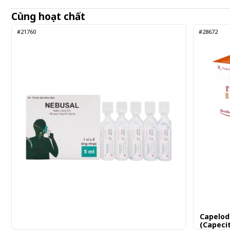
Cùng hoạt chất
#21760
#28672
Capelod
(Capeci