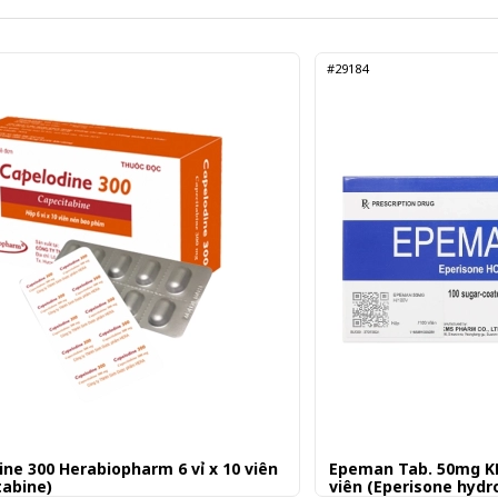
#29184
ine 300 Herabiopharm 6 vỉ x 10 viên
Epeman Tab. 50mg KM
tabine)
viên (Eperisone hydr