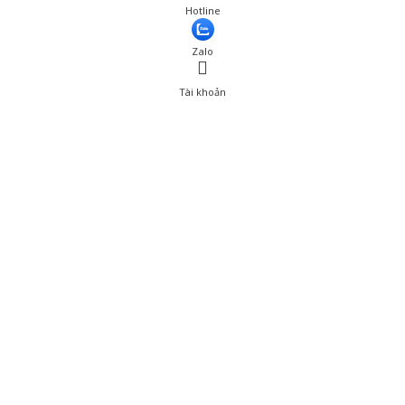
Giá: 1,802,000 đ
Hotline
Thêm vào giỏ hàng
Zalo
Tài khoản
0
Tài khoản