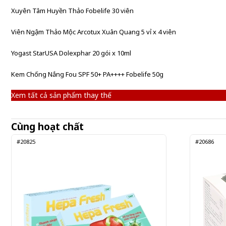
Xuyên Tâm Huyền Thảo Fobelife 30 viên
Viên Ngậm Thảo Mộc Arcotux Xuân Quang 5 vỉ x 4 viên
Yogast StarUSA Dolexphar 20 gói x 10ml
Kem Chống Nắng Fou SPF 50+ PA++++ Fobelife 50g
Xem tất cả sản phẩm thay thế
Cùng hoạt chất
#20825
#20686