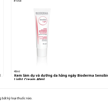
#1058
40ml
l
Kem làm dịu và dưỡng da hằng ngày Bioderma Sensibi
Light Cream 40ml
482.000 đ
 bất kỳ loại thuốc nào.