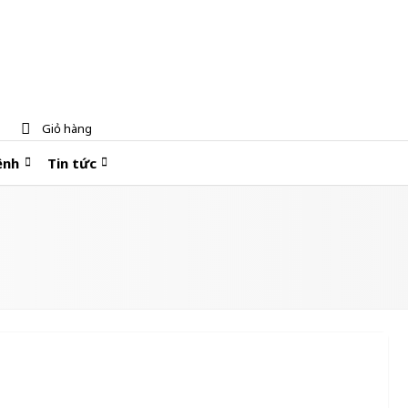
Giỏ hàng
ệnh
Tin tức