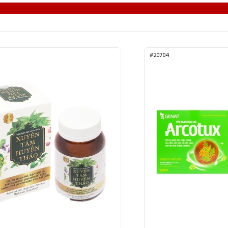
#20704