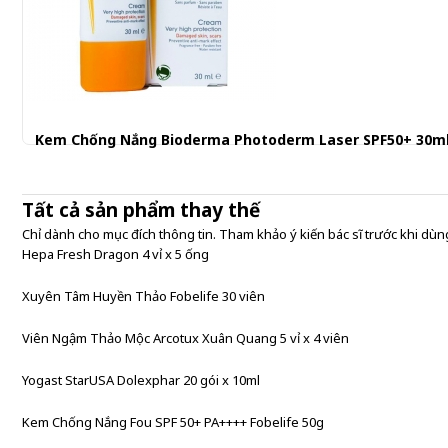
Kem Chống Nắng Bioderma Photoderm Laser SPF50+ 30m
509.001 đ
Tất cả sản phẩm thay thế
Chỉ dành cho mục đích thông tin. Tham khảo ý kiến bác sĩ trước khi dùng
Hepa Fresh Dragon 4 vỉ x 5 ống
Xuyên Tâm Huyền Thảo Fobelife 30 viên
Viên Ngậm Thảo Mộc Arcotux Xuân Quang 5 vỉ x 4 viên
Yogast StarUSA Dolexphar 20 gói x 10ml
Kem Chống Nắng Fou SPF 50+ PA++++ Fobelife 50g