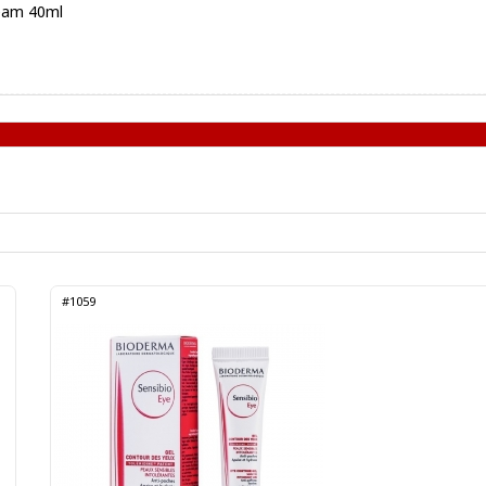
ream 40ml
#1059