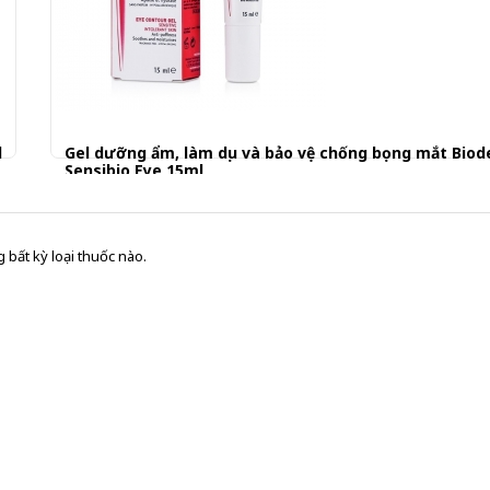
l
Gel dưỡng ẩm, làm dịu và bảo vệ chống bọng mắt Bio
Sensibio Eye 15ml
400.001 đ
 bất kỳ loại thuốc nào.