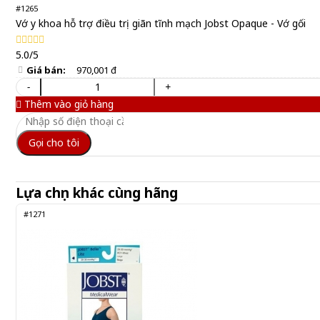
#1265
Vớ y khoa hỗ trợ điều trị giãn tĩnh mạch Jobst Opaque - Vớ gối
5.0/5
Giá bán:
970,001 đ
-
+
Thêm vào giỏ hàng
Gọi cho tôi
Lựa chọn khác cùng hãng
#1271