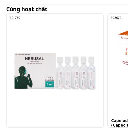
Cùng hoạt chất
#21760
#28672
Capelod
(Capeci