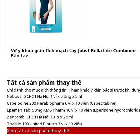
Vớ y khoa giãn tĩnh mạch tay Jobst Bella Lite Combined -
Bàn tay
1.280.000 đ
Tất cả sản phẩm thay thế
Chỉ dành cho mục đích thông tin. Tham khảo ý kiến bác sĩ trước khi dùng
Nebusal 6 CPC1 Hà Nội 1 vỉ x 5 ống x 5ml
Capelodine 300 Herabiopharm 6 vỉ x 10 viên (Capecitabine)
Epeman Tab. 50mg KMS Pharm 10 vỉ x 10 viên (Eperisone hydrochlorid
Zencombi CPC1 Hà Nội 10 lọ x 2.5ml
Thalide 100 United Biotech 3 vỉ x 10 viên
Xem tất cả sản phẩm thay thế