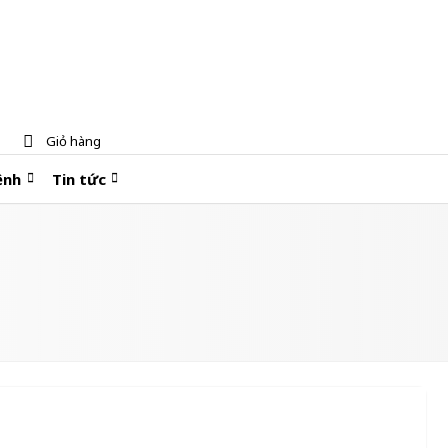
Giỏ hàng
ệnh
Tin tức