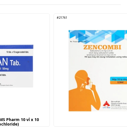
#21761
S Pharm 10 vỉ x 10
ochloride)