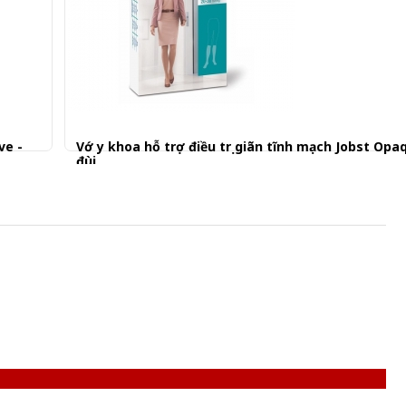
ve -
Vớ y khoa hỗ trợ điều trị giãn tĩnh mạch Jobst Opa
đùi
1.570.001 đ