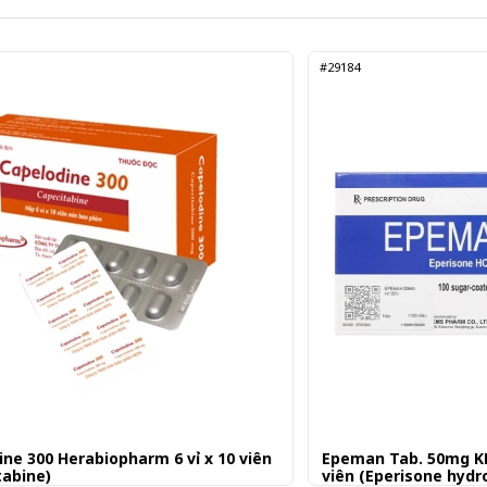
#29184
ine 300 Herabiopharm 6 vỉ x 10 viên
Epeman Tab. 50mg KM
tabine)
viên (Eperisone hydr