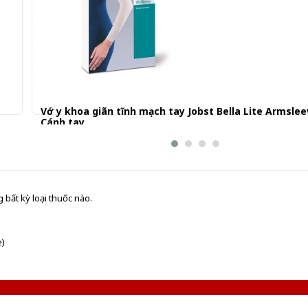
Vớ y khoa giãn tĩnh mạch tay Jobst Bella Lite Armslee
Cánh tay
570.000 đ
 bất kỳ loại thuốc nào.
e)